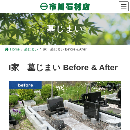
コ
ナ
ン
ビ
テ
ゲ
ン
ー
ツ
シ
墓じまい
へ
ョ
ス
ン
キ
に
ッ
移
プ
動
Home
墓じまい
I家 墓じまい Before & After
I家 墓じまい Before & After